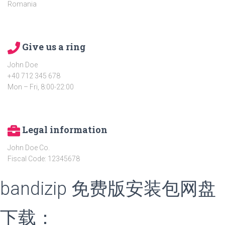
Romania
Give us a ring
John Doe
+40 712 345 678
Mon – Fri, 8:00-22:00
Legal information
John Doe Co.
Fiscal Code: 12345678
bandizip 免费版安装包网盘
下载：