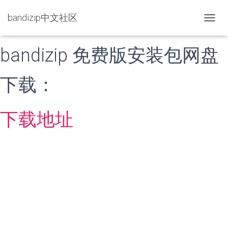
bandizip中文社区
T
O
G
bandizip 免费版安装包网盘
G
L
E
下载：
N
A
V
下载地址
I
G
A
T
I
O
N